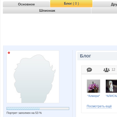
Блог
( 0 )
Основное
Др
Шпионаж
Блог
12
*Алмера*
*АЛИСК
Посмотреть ещё
Портрет заполнен на 53 %