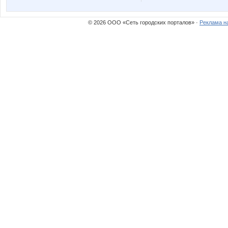
КсюшаКай
Лагран
© 2026 ООО «Сеть городских порталов» ·
Реклама н
НеСахар
Ноч
Сламбус
Танчо
Шумелка Мышь
Червонна