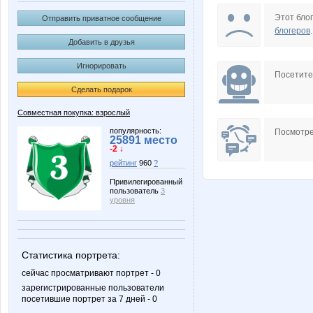
Kathrin
Kre-oly
Этот блог
Отправить приватное сообщение
блогеров
.
Добавить в друзья
Игнорировать
NASIK
Nathali
Посетит
Сделать подарок
Совместная покупка: взрослый
blandina
ca
популярность:
Посмотре
25891 место
-2 ↓
рейтинг
960
?
Привилегированный
пользователь
3
sokolik26
spirulki
уровня
Статистика портрета:
мариночка красотулечка
надюш
сейчас просматривают портрет - 0
зарегистрированные пользователи
посетившие портрет за 7 дней - 0